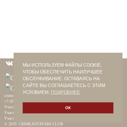
PHOTO ARCHAIVE
THE DATE
МЫ ИСПОЛЬЗУЕМ ФАЙЛЫ COOKIE,
ЧТОБЫ ОБЕСПЕЧИТЬ НАИЛУЧШЕЕ
ОБСЛУЖИВАНИЕ. ОСТАВАЯСЬ НА
САЙТЕ ВЫ СОГЛАШАЕТЕСЬ С ЭТИМ
УСЛОВИЕМ.
ПОДРОБНЕЕ
crimeantatars@qaradeniz.com
+7 (978) 208-56-55
Участие в проекте Khalide Fashion
ОК
Участие в проекте Сanli Ses
Участие в крымскотатарской книжной ярмарке
© 2019. CRIMEANTATARS.CLUB