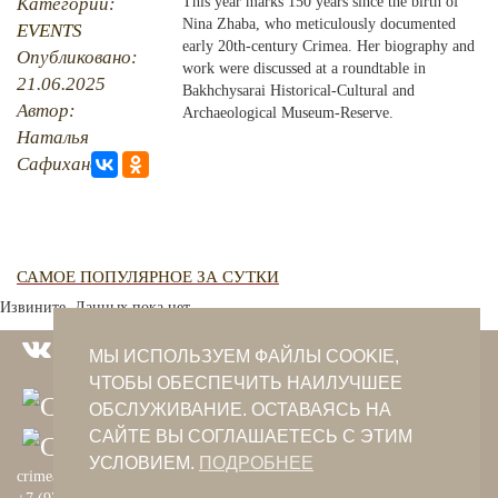
Категории:
This year marks 150 years since the birth of
Nina Zhaba, who meticulously documented
EVENTS
PHOTO ARCHAIVE
early 20th-century Crimea. Her biography and
Опубликовано:
work were discussed at a roundtable in
21.06.2025
THE DATE
Bakhchysarai Historical-Cultural and
Автор:
Archaeological Museum-Reserve.
Наталья
Сафиханова
САМОЕ ПОПУЛЯРНОЕ ЗА СУТКИ
Извините. Данных пока нет.
МЫ ИСПОЛЬЗУЕМ ФАЙЛЫ COOKIE,
ЧТОБЫ ОБЕСПЕЧИТЬ НАИЛУЧШЕЕ
ОБСЛУЖИВАНИЕ. ОСТАВАЯСЬ НА
САЙТЕ ВЫ СОГЛАШАЕТЕСЬ С ЭТИМ
УСЛОВИЕМ.
ПОДРОБНЕЕ
crimeantatars@qaradeniz.com