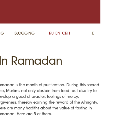
NG
BLOGGING
RU
EN
CRH
g In Ramadan
madan is the month of purification. During this sacred
me, Muslims not only abstain from food, but also try to
velop a good character, feelings of mercy,
rgiveness, thereby earning the reward of the Almighty.
ere are many hadiths about the value of fasting in
madan. Here are 5 of them.