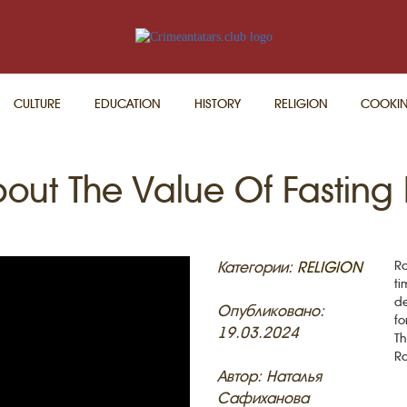
CULTURE
EDUCATION
HISTORY
RELIGION
COOKI
bout The Value Of Fastin
Категории:
RELIGION
Ra
ti
de
Опубликовано:
fo
19.03.2024
Th
Ra
Автор: Наталья
Сафиханова