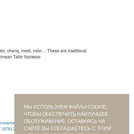
tır, charıq, mest, nalın… These are traditional
imean Tatar footwear.
МЫ ИСПОЛЬЗУЕМ ФАЙЛЫ COOKIE,
ЧТОБЫ ОБЕСПЕЧИТЬ НАИЛУЧШЕЕ
ОБСЛУЖИВАНИЕ. ОСТАВАЯСЬ НА
rimeantatars@qaradeniz.com
 (978) 208-56-55
САЙТЕ ВЫ СОГЛАШАЕТЕСЬ С ЭТИМ