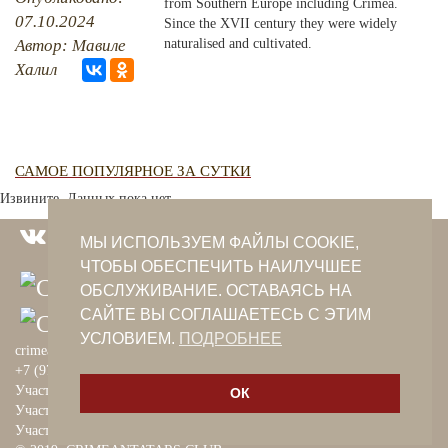
from Southern Europe including Crimea.
07.10.2024
Since the XVII century they were widely
PHOTO ARCHAIVE
Автор: Мавиле
naturalised and cultivated.
Халил
THE DATE
САМОЕ ПОПУЛЯРНОЕ ЗА СУТКИ
Извините. Данных пока нет.
МЫ ИСПОЛЬЗУЕМ ФАЙЛЫ COOKIE,
ЧТОБЫ ОБЕСПЕЧИТЬ НАИЛУЧШЕЕ
ОБСЛУЖИВАНИЕ. ОСТАВАЯСЬ НА
САЙТЕ ВЫ СОГЛАШАЕТЕСЬ С ЭТИМ
УСЛОВИЕМ.
ПОДРОБНЕЕ
crimeantatars@qaradeniz.com
+7 (978) 208-56-55
Участие в проекте Khalide Fashion
ОК
Участие в проекте Сanli Ses
Участие в крымскотатарской книжной ярмарке