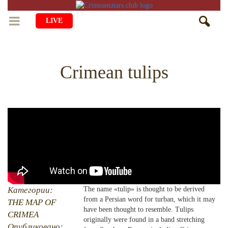
LIVE
HOME
Crimean tulips
LIFE
CULTURE
CHILDREN
EDUCATION
ART
FAMILY
HISTORY
LITERATURE
PEOPLE
RELIGION
COMING BACK
MUSIC
SOCIETY
COOKING
CRIMEAN MOSQUES
DISAPPEARED VILLAGES
Категории:
The name «tulip» is thought to be derived
BLOGGING
EVENTS
from a Persian word for turban, which it may
HERITAGE
THE MAP OF
have been thought to resemble. Tulips
CRIMEA
originally were found in a band stretching
RU
EN
CRH
STUDIING ISLAM
JUST A FACT
Опубликовано: