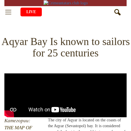
LIVE
HOME
Aqyar Bay Is known to sailors
LIFE
for 25 centuries
CULTURE
CHILDREN
EDUCATION
ART
FAMILY
HISTORY
LITERATURE
PEOPLE
RELIGION
COMING BACK
MUSIC
SOCIETY
COOKING
CRIMEAN MOSQUES
DISAPPEARED VILLAGES
BLOGGING
EVENTS
HERITAGE
Категории:
The city of Aqyar is located on the coasts of
the Aqyar (Sevastopol) bay. It is considered
RU
EN
CRH
THE MAP OF
STUDIING ISLAM
JUST A FACT