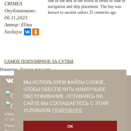
one of the best in the world in terms of ease of
CRIMEA
navigation and ship placement. The bay was
Опубликовано:
PHOTO ARCHAIVE
known to ancient sailors 25 centuries ago.
06.11.2023
THE DATE
Автор: Elina
Sockaya
САМОЕ ПОПУЛЯРНОЕ ЗА СУТКИ
Извините. Данных пока нет.
МЫ ИСПОЛЬЗУЕМ ФАЙЛЫ COOKIE,
ЧТОБЫ ОБЕСПЕЧИТЬ НАИЛУЧШЕЕ
ОБСЛУЖИВАНИЕ. ОСТАВАЯСЬ НА
САЙТЕ ВЫ СОГЛАШАЕТЕСЬ С ЭТИМ
УСЛОВИЕМ.
ПОДРОБНЕЕ
crimeantatars@qaradeniz.com
+7 (978) 208-56-55
Участие в проекте Khalide Fashion
ОК