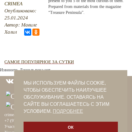
present to you 5 of the most curious of them.
CRIMEA
Prepared from materials from the magazine
Опубликовано:
PHOTO ARCHAIVE
“Treasure Peninsula”.
25.01.2024
THE DATE
Автор: Мавиле
Халил
САМОЕ ПОПУЛЯРНОЕ ЗА СУТКИ
Извините. Данных пока нет.
МЫ ИСПОЛЬЗУЕМ ФАЙЛЫ COOKIE,
ЧТОБЫ ОБЕСПЕЧИТЬ НАИЛУЧШЕЕ
ОБСЛУЖИВАНИЕ. ОСТАВАЯСЬ НА
САЙТЕ ВЫ СОГЛАШАЕТЕСЬ С ЭТИМ
УСЛОВИЕМ.
ПОДРОБНЕЕ
crimeantatars@qaradeniz.com
+7 (978) 208-56-55
Участие в проекте Khalide Fashion
ОК