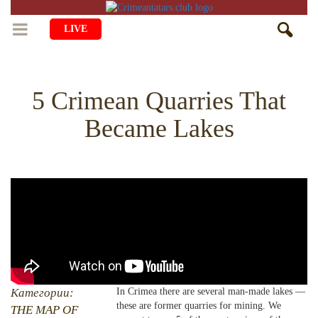
LIVE
HOME
5 Crimean Quarries That
LIFE
Became Lakes
CULTURE
CHILDREN
EDUCATION
ART
FAMILY
HISTORY
LITERATURE
PEOPLE
RELIGION
COMING BACK
MUSIC
SOCIETY
COOKING
CRIMEAN MOSQUES
DISAPPEARED VILLAGES
BLOGGING
EVENTS
HERITAGE
Категории:
In Crimea there are several man-made lakes —
these are former quarries for mining. We
RU
EN
CRH
THE MAP OF
STUDIING ISLAM
JUST A FACT