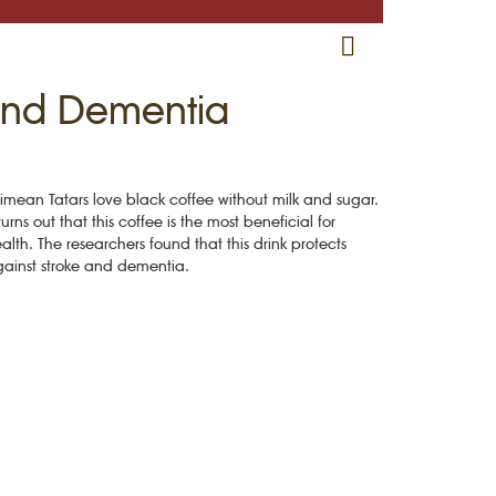
RU
EN
CRH
 and Dementia
imean Tatars love black coffee without milk and sugar.
 turns out that this coffee is the most beneficial for
alth. The researchers found that this drink protects
ainst stroke and dementia.