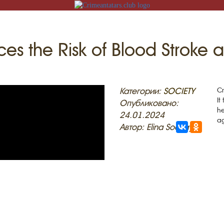
es the Risk of Blood Stroke
N
Категории:
SOCIETY
Cr
It
Опубликовано:
he
24.01.2024
ag
Автор: Elina Sockaya
ACK
MOSQUES
ED VILLAGES
G
SLAM
T
HAIVE