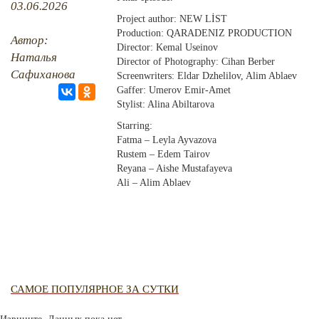
03.06.2026
RU
EN
STUDIING ISLAM
CRH
JUST A FACT
Project author: NEW LİST
Production: QARADENIZ PRODUCTION
Автор:
PHOTO ARCHAIVE
Director: Kemal Useinov
Наталья
Director of Photography: Cihan Berber
Сафиханова
Screenwriters: Eldar Dzhelilov, Alim Ablaev
THE DATE
Gaffer: Umerov Emir-Amet
Stylist: Alina Abiltarova
Starring:
Fatma – Leyla Ayvazova
Rustem – Edem Tairov
Reyana – Aishe Mustafayeva
Ali – Alim Ablaev
САМОЕ ПОПУЛЯРНОЕ ЗА СУТКИ