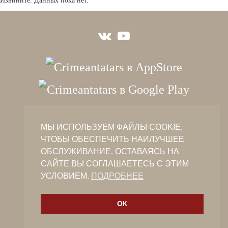
Извините. Данных пока нет.
crimeantatars@qaradeniz.com
МЫ ИСПОЛЬЗУЕМ ФАЙЛЫ COOKIE,
+7 (978) 208-56-55
ЧТОБЫ ОБЕСПЕЧИТЬ НАИЛУЧШЕЕ
ОБСЛУЖИВАНИЕ. ОСТАВАЯСЬ НА
Участие в проекте Khalide Fashion
САЙТЕ ВЫ СОГЛАШАЕТЕСЬ С ЭТИМ
Участие в проекте Сanli Ses
УСЛОВИЕМ.
ПОДРОБНЕЕ
Участие в крымскотатарской книжной ярмарке
ОК
© 2019. CRIMEANTATARS.CLUB