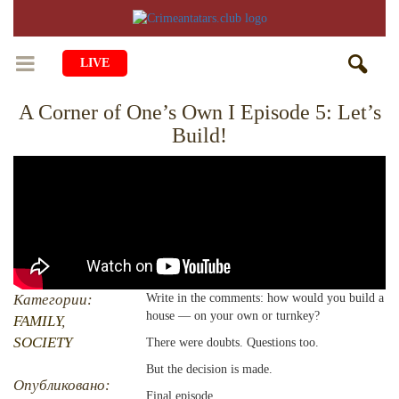
LIVE
A Corner of One’s Own I Episode 5: Let’s
HOME
Build!
LIFE
CULTURE
CHILDREN
EDUCATION
ART
FAMILY
HISTORY
LITERATURE
PEOPLE
RELIGION
COMING BACK
Категории:
Write in the comments: how would you build a
MUSIC
SOCIETY
house — on your own or turnkey?
FAMILY
,
COOKING
CRIMEAN MOSQUES
DISAPPEARED VILLAGES
SOCIETY
There were doubts. Questions too.
But the decision is made.
BLOGGING
EVENTS
HERITAGE
Опубликовано:
Final episode.