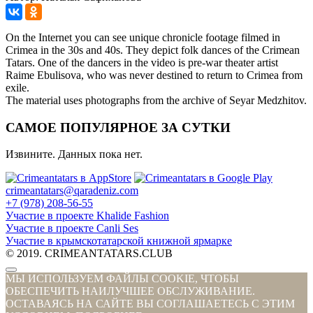
On the Internet you can see unique chronicle footage filmed in
Crimea in the 30s and 40s. They depict folk dances of the Crimean
Tatars. One of the dancers in the video is pre-war theater artist
Raime Ebulisova, who was never destined to return to Crimea from
exile.
The material uses photographs from the archive of Seyar Medzhitov.
САМОЕ ПОПУЛЯРНОЕ ЗА СУТКИ
Извините. Данных пока нет.
crimeantatars@qaradeniz.com
+7 (978) 208-56-55
Участие в проекте Khalide Fashion
Участие в проекте Сanli Ses
Участие в крымскотатарской книжной ярмарке
© 2019. CRIMEANTATARS.CLUB
МЫ ИСПОЛЬЗУЕМ ФАЙЛЫ COOKIE, ЧТОБЫ
ОБЕСПЕЧИТЬ НАИЛУЧШЕЕ ОБСЛУЖИВАНИЕ.
ОСТАВАЯСЬ НА САЙТЕ ВЫ СОГЛАШАЕТЕСЬ С ЭТИМ