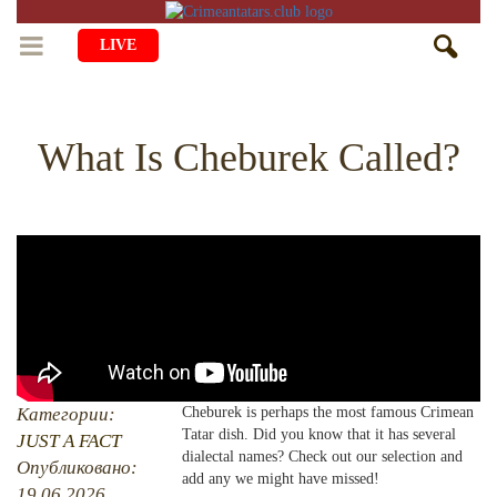
LIVE
HOME
What Is Cheburek Called?
LIFE
CULTURE
CHILDREN
EDUCATION
ART
FAMILY
HISTORY
LITERATURE
PEOPLE
RELIGION
COMING BACK
MUSIC
SOCIETY
COOKING
CRIMEAN MOSQUES
DISAPPEARED VILLAGES
Категории:
Cheburek is perhaps the most famous Crimean
BLOGGING
EVENTS
Tatar dish. Did you know that it has several
HERITAGE
JUST A FACT
dialectal names? Check out our selection and
Опубликовано:
add any we might have missed!
RU
EN
CRH
STUDIING ISLAM
JUST A FACT
19.06.2026