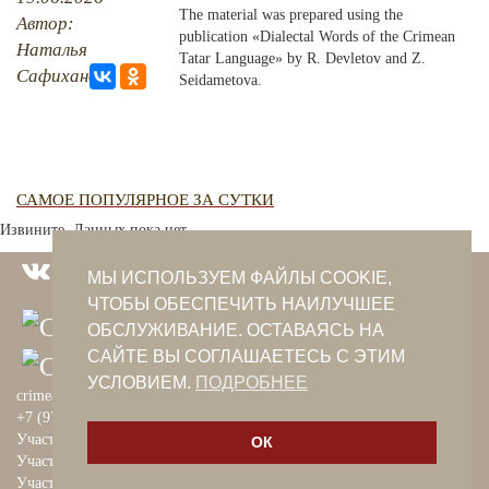
The material was prepared using the
Автор:
publication «Dialectal Words of the Crimean
PHOTO ARCHAIVE
Наталья
Tatar Language» by R. Devletov and Z.
Сафиханова
Seidametova.
THE DATE
САМОЕ ПОПУЛЯРНОЕ ЗА СУТКИ
Извините. Данных пока нет.
МЫ ИСПОЛЬЗУЕМ ФАЙЛЫ COOKIE,
ЧТОБЫ ОБЕСПЕЧИТЬ НАИЛУЧШЕЕ
ОБСЛУЖИВАНИЕ. ОСТАВАЯСЬ НА
САЙТЕ ВЫ СОГЛАШАЕТЕСЬ С ЭТИМ
УСЛОВИЕМ.
ПОДРОБНЕЕ
crimeantatars@qaradeniz.com
+7 (978) 208-56-55
Участие в проекте Khalide Fashion
ОК
Участие в проекте Сanli Ses
Участие в крымскотатарской книжной ярмарке