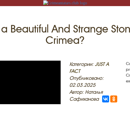
a Beautiful And Strange St
Crimea?
N
Категории:
JUST A
Ca
pr
FACT
Cr
ACK
Опубликовано:
ex
02.03.2025
MOSQUES
ED VILLAGES
Автор: Наталья
Сафиханова
G
SLAM
T
HAIVE