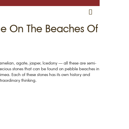
RU
EN
CRH
one On The Beaches Of
rnelian, agate, jasper, lcedony — all these are semi-
ecious stones that can be found on pebble beaches in
imea. Each of these stones has its own history and
traordinary thinking.