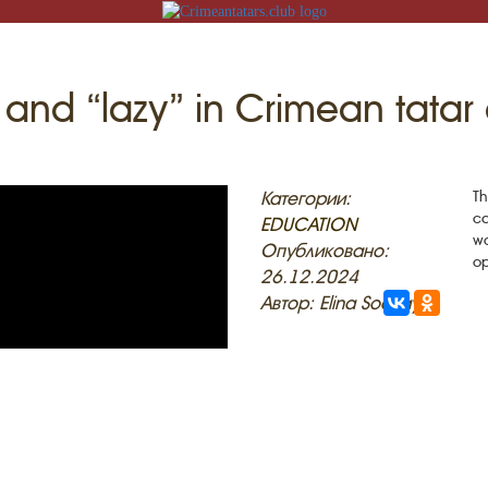
and “lazy” in Crimean tatar 
N
Категории:
Th
ca
EDUCATION
wo
Опубликовано:
op
26.12.2024
ACK
Автор: Elina Sockaya
MOSQUES
ED VILLAGES
G
SLAM
T
HAIVE