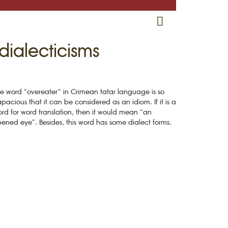
RU
EN
CRH
dialecticisms
e word “overeater” in Crimean tatar language is so
pacious that it can be considered as an idiom. If it is a
rd for word translation, then it would mean “an
ened eye”. Besides, this word has some dialect forms.