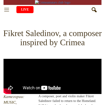
LIVE
HOME
Fikret Saledinov, a composer
LIFE
inspired by Crimea
CULTURE
CHILDREN
EDUCATION
ART
FAMILY
HISTORY
LITERATURE
PEOPLE
RELIGION
COMING BACK
MUSIC
SOCIETY
COOKING
CRIMEAN MOSQUES
DISAPPEARED VILLAGES
BLOGGING
EVENTS
HERITAGE
Категории:
A composer, poet and violin maker Fikret
Saledinov failed to return to the Homeland.
RU
EN
CRH
MUSIC
,
STUDIING ISLAM
JUST A FACT