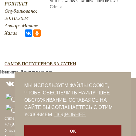
Still his works show how much he loved
PORTRAIT
Crimea.
Опубликовано:
PHOTO ARCHAIVE
20.10.2024
THE DATE
Автор: Мавиле
Халил
САМОЕ ПОПУЛЯРНОЕ ЗА СУТКИ
Извините. Данных пока нет.
МЫ ИСПОЛЬЗУЕМ ФАЙЛЫ COOKIE,
ЧТОБЫ ОБЕСПЕЧИТЬ НАИЛУЧШЕЕ
ОБСЛУЖИВАНИЕ. ОСТАВАЯСЬ НА
САЙТЕ ВЫ СОГЛАШАЕТЕСЬ С ЭТИМ
УСЛОВИЕМ.
ПОДРОБНЕЕ
crimeantatars@qaradeniz.com
+7 (978) 208-56-55
Участие в проекте Khalide Fashion
ОК