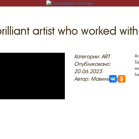
brilliant artist who worked w
N
Категории:
ART
Ar
Ta
Опубликовано:
wo
20.06.2023
fo
Автор: Мавиле Халил
ACK
MOSQUES
ED VILLAGES
G
SLAM
T
HAIVE