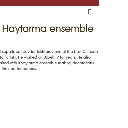
RU
EN
CRH
ith Haytarma ensemble
t experts call Jevdet Tokhtarov one of the best Crimean
tar artists. He worked on Uzbek TV for years. He also
rked with Khaytarma ensemble making decorations
r their performances.